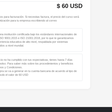
$
60
USD
os para facturación. Si necesitas factura, el precio del curso será
tización para tu empresa escribiendo al correo
a institución certificada bajo los estándares internacionales de
ISO 9001:2015 e ISO 21001:2018, por lo que te garantizamos
riencia educativa de alto nivel, respaldada por sistemas
dos a nivel mundial.
cio no ha cumplido con tus expectativas; tienes hasta 7 días
mbolso. Para saber más sobre los procedimientos y beneficios
nos y Condiciones.
pra se va a generar en tu cuenta bancaria de acuerdo al tipo de
solo el valor de
60
USD