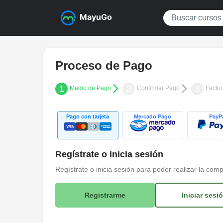
MayuGo
Proceso de Pago
1
2
3
Medio de Pago
Confirmar Pago
Factu
Pago con tarjeta
Mercado Pago
PayP
Regístrate o inicia sesión
Regístrate o inicia sesión para poder realizar la com
Registrarme
Iniciar sesi