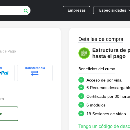
E
mpresas
E
specialidades
Detalles de compra
Estructura de p
ra de Pago
hasta el pago
al
Transferencia
Beneficios del curso
Acceso de por vida
6 Recursos descargabl
Certificado por 30 hor
pra
6 módulos
ón
19 Sesiones de video
Tengo un código de des