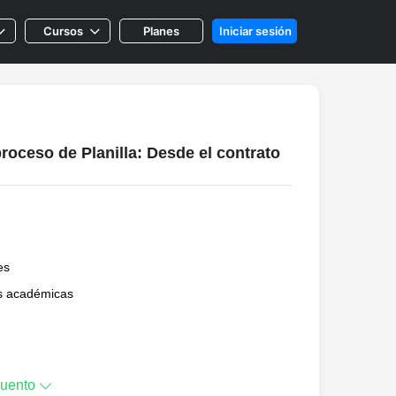
C
ursos
P
lanes
Iniciar sesión
roceso de Planilla: Desde el contrato
es
as académicas
cuento