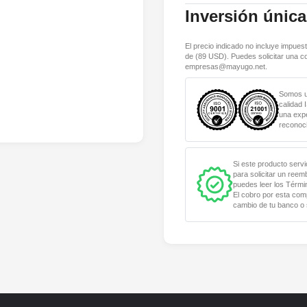
Inversión única
El precio indicado no incluye impuest
de (
89
USD). Puedes solicitar una co
empresas@mayugo.net
.
Somos un
calidad 
una expe
reconoci
Si este producto servi
para solicitar un ree
puedes leer los Térmi
El cobro por esta com
cambio de tu banco o 