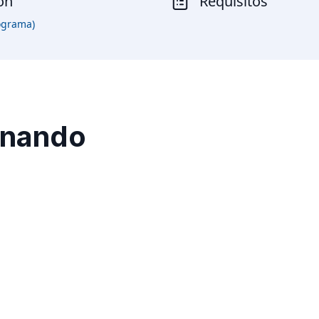
ón
Requisitos
ograma)
inando