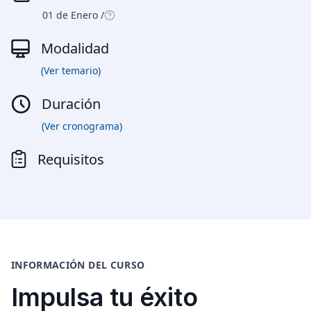
Diseño e Ingeniería
01 de Enero /
Gestión Industrial
Modalidad
Ingeniería de Procesos
Desarrollo Profesional
(Ver temario)
Ingeniería Civil
Duración
(Ver cronograma)
Requisitos
INFORMACIÓN DEL CURSO
Impulsa tu éxito