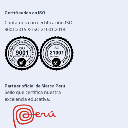
Logística y Transporte
Seguridad Industrial
Certificados en ISO
Diseño e Ingeniería
Contamos con certificación ISO
Gestión Industrial
9001:2015 & ISO 21001:2018.
Ingeniería de Procesos
Desarrollo Profesional
Ingeniería Civil
Partner oficial de Marca Perú
Sello que certifica nuestra
excelencia educativa.