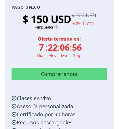
PAGO ÚNICO
$ 300 USD
$ 150 USD
50% Dcto
+impuestos
Oferta termina en:
7
:
22
:
06
:
55
Días
Hrs
Min
Seg
Comprar ahora
Clases en vivo
Asesoría personalizada
Certificado por 90 horas
Recursos descargables