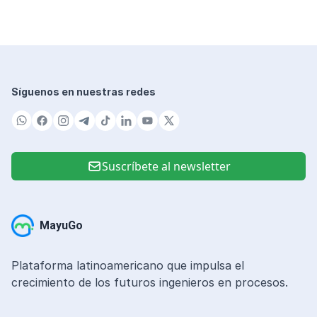
• Acceso a internet.
• Computadora, Laptop o Tablet.
• Microsoft Office (Word, Excel y Power
Point) o cuenta en Google Drive.
Síguenos en nuestras redes
Suscríbete al newsletter
MayuGo
Plataforma latinoamericano que impulsa el
crecimiento de los futuros ingenieros en procesos.