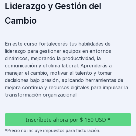
Diseño e Ingeniería
Liderazgo y Gestión del
Gestión Industrial
Cambio
Ingeniería de Procesos
Desarrollo Profesional
Ingeniería Civil
En este curso fortalecerás tus habilidades de
liderazgo para gestionar equipos en entornos
dinámicos, mejorando la productividad, la
comunicación y el clima laboral. Aprenderás a
manejar el cambio, motivar al talento y tomar
decisiones bajo presión, aplicando herramientas de
mejora continua y recursos digitales para impulsar la
transformación organizacional
Inscríbete ahora por $ 150 USD *
*Precio no incluye impuestos para facturación.