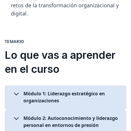
retos de la transformación organizacional y
digital.
TEMARIO
Lo que vas a aprender
en el curso
Módulo 1: Liderazgo estratégico en
organizaciones
¿Cómo ser un líder efectivo en entornos
Módulo 2: Autoconocimiento y liderazgo
de alta exigencia?
personal en entornos de presión
Gestión de equipos multidisciplinarios y