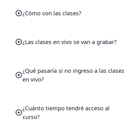
90 horas
académicas.
¿Cómo son las clases?
Las clases serán en vivo en donde
podrás interactuar de forma directa con
el instructor.
¿Las clases en vivo se van a grabar?
Si, todas las clases serán grabadas, en
caso no te puedes conectar a la hora
podrás verlo después.
¿Qué pasaría si no ingreso a las clases
en vivo?
Todas las clases en vivo serán grabadas
para que veas en cualquier momento.
¿Cuánto tiempo tendré acceso al
curso?
El acceso al curso se mantendrá
disponible hasta 720 días después de