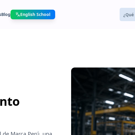
s
Blog
English School
ento
l de Marca Perú, una