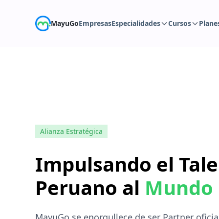
MayuGo
Empresas
Especialidades
Cursos
Plane
Alianza Estratégica
Impulsando el Tal
Peruano al
Mundo
MayuGo se enorgullece de ser Partner oficia