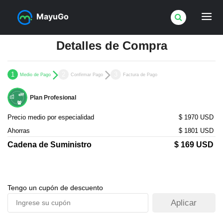
MayuGo
Detalles de Compra
1
2
3
Medio de Pago
Confirmar Pago
Factura de Pago
Plan Profesional
Precio medio por especialidad
$ 1970 USD
Ahorras
$
1801
USD
Cadena de Suministro
$
169
USD
Tengo un cupón de descuento
Aplicar