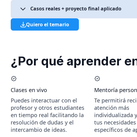
Diseño básico de diapositivas
Automatización de tareas repetitivas
Casos reales + proyecto final aplicado
Optimización del mensaje
Creación de flujos de trabajo con IA
Integración de múltiples herramientas
Quiero el temario
Automatización de reportes administrativo
Organización eficiente del trabajo
Control de gastos con IA
Organización de información empresarial
Desarrollo de caso práctico completo
Presentación de resultados
¿Por qué aprender 
Clases en vivo
Mentoría person
Puedes interactuar con el
Te permitirá rec
profesor y otros estudiantes
atención más
en tiempo real facilitando la
individualizada 
resolución de dudas y el
tus necesidades 
intercambio de ideas.
específicos de a