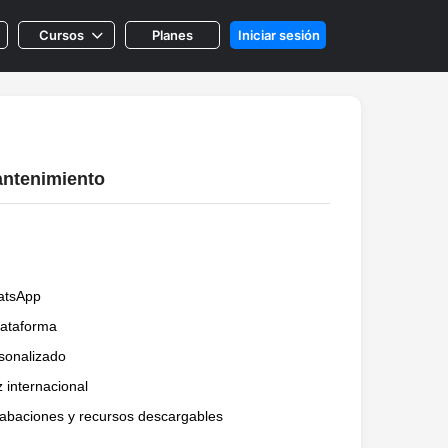
C
ursos
P
lanes
Iniciar sesión
antenimiento
atsApp
lataforma
sonalizado
z internacional
grabaciones y recursos descargables