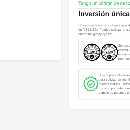
Tengo un código de des
Inversión única
El precio indicado no incluye impuest
de (
179
USD). Puedes solicitar una 
empresas@mayugo.net
.
Somos un
calidad 
una expe
reconoci
Si este producto/servi
para solicitar un ree
puedes leer los Térmi
El cobro por esta com
cambio de tu banco o 