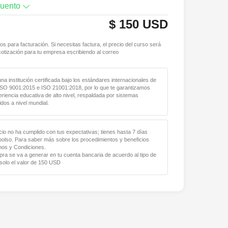
cuento
$
150
USD
os para facturación. Si necesitas factura, el precio del curso será
cotización para tu empresa escribiendo al correo
a institución certificada bajo los estándares internacionales de
ISO 9001:2015 e ISO 21001:2018, por lo que te garantizamos
riencia educativa de alto nivel, respaldada por sistemas
dos a nivel mundial.
cio no ha cumplido con tus expectativas; tienes hasta 7 días
mbolso. Para saber más sobre los procedimientos y beneficios
nos y Condiciones.
pra se va a generar en tu cuenta bancaria de acuerdo al tipo de
solo el valor de
150
USD