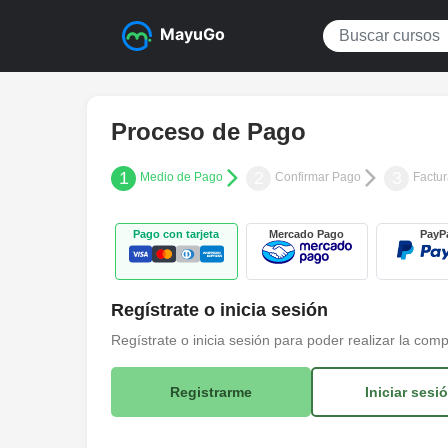
MayuGo
Proceso de Pago
1
2
3
Medio de Pago
Confirmar Pago
Factu
Pago con tarjeta
Mercado Pago
PayP
Regístrate o inicia sesión
Regístrate o inicia sesión para poder realizar la com
Registrarme
Iniciar sesi