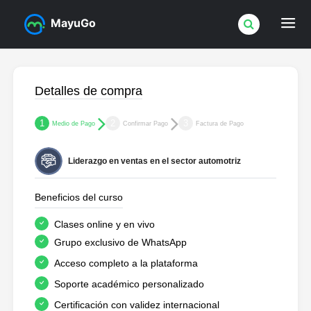
MayuGo
Detalles de compra
1
2
3
Medio de Pago
Confirmar Pago
Factura de Pago
Liderazgo en ventas en el sector automotriz
Beneficios del curso
Clases online y en vivo
Grupo exclusivo de WhatsApp
Acceso completo a la plataforma
Soporte académico personalizado
Certificación con validez internacional