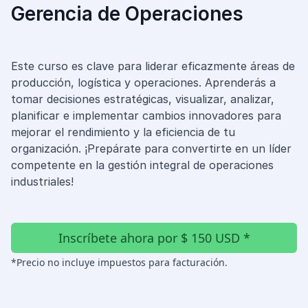
Diseño e Ingeniería
Gerencia de Operaciones
Gestión Industrial
Ingeniería de Procesos
Desarrollo Profesional
Este curso es clave para liderar eficazmente áreas de
producción, logística y operaciones. Aprenderás a
Ingeniería Civil
tomar decisiones estratégicas, visualizar, analizar,
planificar e implementar cambios innovadores para
mejorar el rendimiento y la eficiencia de tu
organización. ¡Prepárate para convertirte en un líder
competente en la gestión integral de operaciones
industriales!
Inscríbete ahora por $ 150 USD *
*Precio no incluye impuestos para facturación.