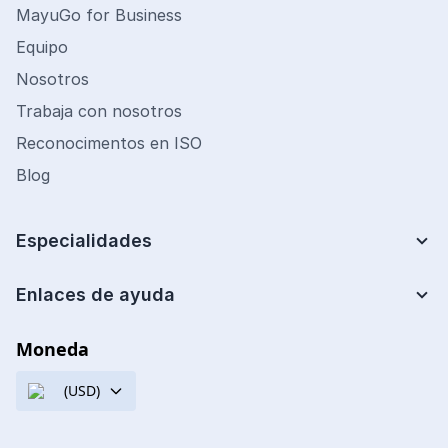
MayuGo for Business
Equipo
Nosotros
Trabaja con nosotros
Reconocimentos en ISO
Blog
Especialidades
Lean Six Sigma
Mejora de Procesos
Enlaces de ayuda
Centro de ayuda
Analista de costos
Preguntas frecuentes
Moneda
Ingeniería Financiera
Cupones de descuento
Ingeniería de Calidad
(USD)
Políticas de certificación
Gestión de Operaciones
Términos y condiciones
Ingeniería de Mantenimiento