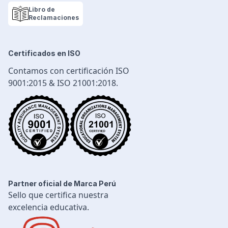
Políticas de privacidad
Libro de
Cadena de Suministro
Reclamaciones
Logística y Transporte
Seguridad Industrial
Certificados en ISO
Diseño e Ingeniería
Contamos con certificación ISO
Gestión Industrial
9001:2015 & ISO 21001:2018.
Ingeniería de Procesos
Desarrollo Profesional
Ingeniería Civil
Partner oficial de Marca Perú
Sello que certifica nuestra
excelencia educativa.