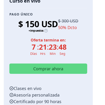
Curso en vivo
PAGO ÚNICO
$ 300 USD
$ 150 USD
50% Dcto
+impuestos
Oferta termina en:
7
:
21
:
23
:
47
Días
Hrs
Min
Seg
Comprar ahora
Clases en vivo
Asesoría personalizada
Certificado por 90 horas