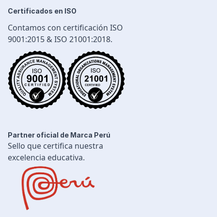
Seguridad Industrial
Certificados en ISO
Diseño e Ingeniería
Contamos con certificación ISO
Gestión Industrial
9001:2015 & ISO 21001:2018.
Ingeniería de Procesos
Desarrollo Profesional
Ingeniería Civil
Partner oficial de Marca Perú
Sello que certifica nuestra
excelencia educativa.