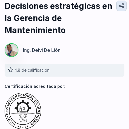
Diseño e Ingeniería
Decisiones estratégicas en
Gestión Industrial
la Gerencia de
Ingeniería de Procesos
Desarrollo Profesional
Mantenimiento
Ingeniería Civil
Ing. Deivi De Lión
4.8 de calificación
Certificación acreditada por: