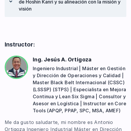
de Hoshin Kanri y su alineación con la misión y
Cálculo de los límites de control – Análisis
Excel de control de objetivos
visión
avanzado de control de calidad de
Aplicación práctica de los indicadores
Shewart
SQDCE y PQCDSM
Mejora continua: Misión, visión y Hoshin
Kanri
Actividades de mejora continua
Instructor:
Hoshin Kanri
Tabla comparativa de Mieruka de la
Ing. Jesús A. Ortigoza
fábrica visual
Ingeniero Industrial | Máster en Gestión
y Dirección de Operaciones y Calidad |
Master Black Belt Internacional (CSSC)
(LSSSP) (STPS) | Especialista en Mejora
Continua y Lean Six Sigma | Consultor y
Asesor en Logística | Instructor en Core
Tools (APQP, PPAP, SPC, MSA, AMEF)
Me da gusto saludarte, mi nombre es Antonio
Ortigoza Ingeniero Industrial Máster en Dirección