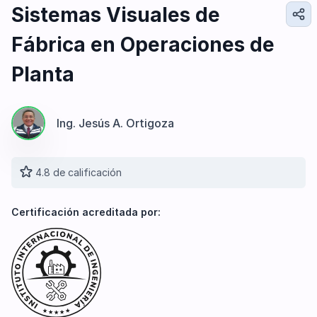
Diseño e Ingeniería
Sistemas Visuales de
Gestión Industrial
Fábrica en Operaciones de
Ingeniería de Procesos
Desarrollo Profesional
Planta
Ingeniería Civil
Ing. Jesús A. Ortigoza
4.8 de calificación
Certificación acreditada por: