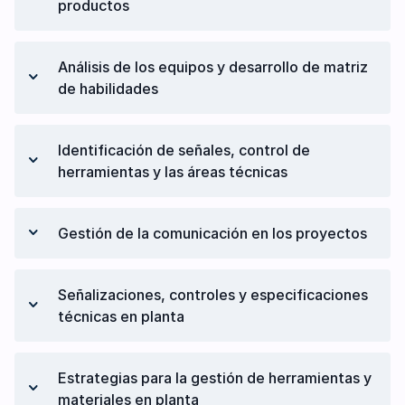
productos
Entorno de Toyota TPS: Entorno visual
Fábrica Visual y TPS
Análisis del territorio en planta
Análisis de los equipos y desarrollo de matriz
Categorías de fábrica visual
Territorio del equipo en planta
de habilidades
Análisis de sistemas visuales
Análisis de las activades, recursos y
productos
Elementos claves del control visual
Equipo y habilidades del talento humano
Identificación de señales, control de
Matriz de habilidades y competencias
herramientas y las áreas técnicas
Señales o marcas de piso
Gestión de la comunicación en los proyectos
Marcas de las herramientas o control
general de las herramientas
Comunicación de los proyectos
Áreas técnicas
Señalizaciones, controles y especificaciones
Información e instrucciones para los
técnicas en planta
colaboradores
Artículos de limpieza en planta
Estrategias para la gestión de herramientas y
Controles visuales en Japón
materiales en planta