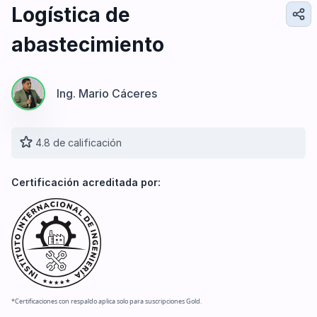
Diseño e Ingeniería
Logística de
Gestión Industrial
abastecimiento
Ingeniería de Procesos
Desarrollo Profesional
Ingeniería Civil
Ing. Mario Cáceres
4.8 de calificación
Certificación acreditada por:
*Certificaciones con respaldo aplica solo para suscripciones Gold.