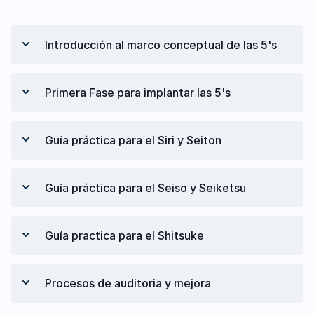
Introducción al marco conceptual de las 5's
Definición
Primera Fase para implantar las 5's
Origen
Significado de cada “S”
Definición de un Objetivo estratégico
Guía práctica para el Siri y Seiton
Filtro SMART
Transformar Objetivo en indicador
Protocolos genéricos Guía Practica
Guía práctica para el Seiso y Seiketsu
Ejemplos en un proceso Industrial
Protocolos genéricos Guía Practica
Guía practica para el Shitsuke
Ejemplos en un proceso Industrial
Protocolos genéricos Guía Practica
Procesos de auditoria y mejora
Ejemplos en un proceso Industrial