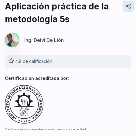
Diseño e Ingeniería
Aplicación práctica de la
Gestión Industrial
metodología 5s
Ingeniería de Procesos
Desarrollo Profesional
Ingeniería Civil
Ing. Deivi De Lión
4.8 de calificación
Certificación acreditada por:
*Certificaciones con respaldo aplica solo para suscripciones Gold.