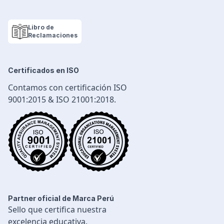
Gestión de Operaciones
Términos y condiciones
Ingeniería de Mantenimiento
Políticas de privacidad
Libro de
Cadena de Suministro
Reclamaciones
Logística y Transporte
Seguridad Industrial
Certificados en ISO
Diseño e Ingeniería
Contamos con certificación ISO
Gestión Industrial
9001:2015 & ISO 21001:2018.
Ingeniería de Procesos
Desarrollo Profesional
Ingeniería Civil
Partner oficial de Marca Perú
Sello que certifica nuestra
excelencia educativa.