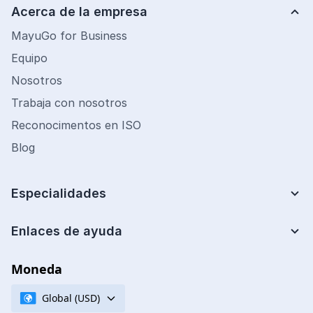
Acerca de la empresa
MayuGo for Business
Equipo
Nosotros
Trabaja con nosotros
Reconocimentos en ISO
Blog
Especialidades
Lean Six Sigma
Mejora de Procesos
Enlaces de ayuda
Centro de ayuda
Analista de costos
Preguntas frecuentes
Moneda
Ingeniería Financiera
Cupones de descuento
Ingeniería de Calidad
Global (USD)
Políticas de certificación