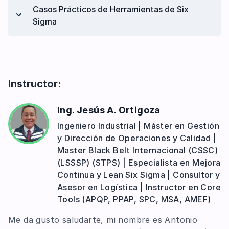
Casos Prácticos de Herramientas de Six
SPC: Gráficas de Control para Atributos
Run - Chart
Sigma
Multivari-Chart
Pruebas de Normalidad
Capacidad de proceso SixPack para
Variables
Instructor:
Capacidad de proceso SixPack para
Atributos
Ing. Jesús A. Ortigoza
Pruebas de Hipótesis
Ingeniero Industrial | Máster en Gestión
1 Sample T
y Dirección de Operaciones y Calidad |
2 Sample T
Master Black Belt Internacional (CSSC)
(LSSSP) (STPS) | Especialista en Mejora
Análisis de Varianzas (ANOVA One Way)
Continua y Lean Six Sigma | Consultor y
Diseño de Experimentos (DOE)
Asesor en Logística | Instructor en Core
Regresión Lineal
Tools (APQP, PPAP, SPC, MSA, AMEF)
Me da gusto saludarte, mi nombre es Antonio