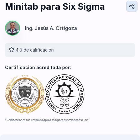
Diseño e Ingeniería
Minitab para Six Sigma
Gestión Industrial
Ingeniería de Procesos
Ing. Jesús A. Ortigoza
Desarrollo Profesional
Ingeniería Civil
4.8 de calificación
Certificación acreditada por:
*Certificaciones con respaldo aplica solo para suscripciones Gold.