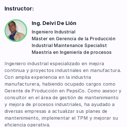
Análisis estándar del OEE y validación del
Instructor:
Cálculo final del OEE y visualización del
desempeño
resultado global
Procedimiento para tomar decisiones
Ing. Deivi De Lión
según los resultados
Ingeniero Industrial
Máster en Gerencia de la Producción
Industrial Maintenance Specialist
Maestría en Ingeniería de procesos
Ingeniero industrial especializado en mejora
continua y proyectos industriales en manufactura.
Con amplia experiencia en la industria
manufacturera, habiendo ocupado cargos como
Gerente de Producción en PepsiCo. Como asesor y
consultor en el área de gestión de mantenimiento
y mejora de procesos industriales, ha ayudado a
diversas empresas a actualizar sus planes de
mantenimiento, implementar el TPM y mejorar su
eficiencia operativa.