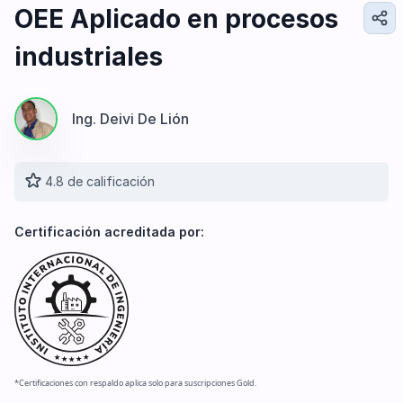
Diseño e Ingeniería
OEE Aplicado en procesos
Gestión Industrial
industriales
Ingeniería de Procesos
Desarrollo Profesional
Ingeniería Civil
Ing. Deivi De Lión
4.8 de calificación
Certificación acreditada por:
*Certificaciones con respaldo aplica solo para suscripciones Gold.