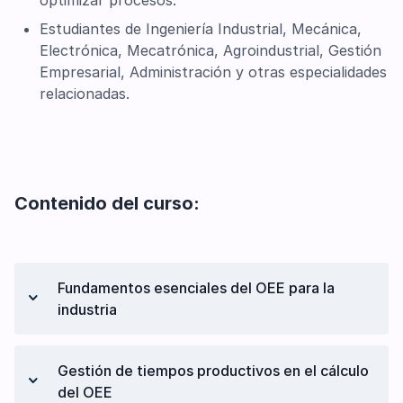
optimizar procesos.
Estudiantes de Ingeniería Industrial, Mecánica,
Electrónica, Mecatrónica, Agroindustrial, Gestión
Empresarial, Administración y otras especialidades
relacionadas.
Contenido del curso:
Fundamentos esenciales del OEE para la
industria
¿Qué es el OEE y cómo se aplica en la
Gestión de tiempos productivos en el cálculo
industria?
del OEE
Cómo el OEE mejora la eficiencia entre