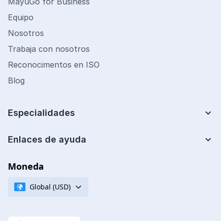
MayuGo for Business
Equipo
Nosotros
Trabaja con nosotros
Reconocimentos en ISO
Blog
Especialidades
Lean Six Sigma
Mejora de Procesos
Enlaces de ayuda
Centro de ayuda
Analista de costos
Preguntas frecuentes
Moneda
Ingeniería Financiera
Cupones de descuento
Ingeniería de Calidad
Global (USD)
Políticas de certificación
Gestión de Operaciones
Términos y condiciones
Ingeniería de Mantenimiento