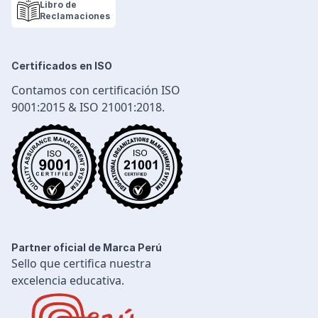
Políticas de privacidad
Libro de
Cadena de Suministro
Reclamaciones
Logística y Transporte
Seguridad Industrial
Certificados en ISO
Diseño e Ingeniería
Contamos con certificación ISO
Gestión Industrial
9001:2015 & ISO 21001:2018.
Ingeniería de Procesos
Desarrollo Profesional
Ingeniería Civil
Partner oficial de Marca Perú
Sello que certifica nuestra
excelencia educativa.