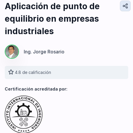
Diseño e Ingeniería
Aplicación de punto de
Gestión Industrial
equilibrio en empresas
Ingeniería de Procesos
Desarrollo Profesional
industriales
Ingeniería Civil
Ing. Jorge Rosario
4.8 de calificación
Certificación acreditada por: