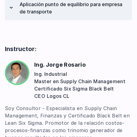
Aplicación punto de equilibrio para empresa
resultados
de transporte
Proyección de ventas
Punto de equilibrio por líneas de
Costos de servicios – caso transporte
productos
Punto de equilibrio para empresa de
transporte
Instructor:
Ing. Jorge Rosario
Ing. Industrial
Master en Supply Chain Management
Certificado Six Sigma Black Belt
CEO Logos CL
Soy Consultor - Especialista en Supply Chain
Management, Finanzas y Certificado Black Belt en
Lean Six Sigma. Promotor de la relación costos-
procesos-finanzas como trinomio generador de