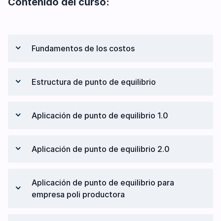
Contenido del curso:
Fundamentos de los costos
Costos unitarios y totales
Estructura de punto de equilibrio
Costos fijos y variables
Materia prima
Introducción al costeo variable
Aplicación de punto de equilibrio 1.0
Gastos de fabricación y tiempo
Introducción al costeo absorbente
Modelo conceptual de punto de equilibrio
Punto de equilibrio básico
Aplicación de punto de equilibrio 2.0
Punto de equilibrio
Umbral de rentabilidad
Punto de equilibrio y análisis de
Aplicación de punto de equilibrio para
rentabilidad
empresa poli productora
Punto de equilibrio en unidades físicas de
producto
Estructura de costos y estado de