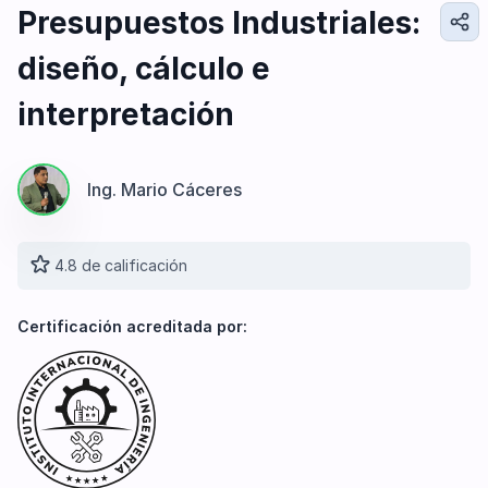
Diseño e Ingeniería
Presupuestos Industriales:
Gestión Industrial
diseño, cálculo e
Ingeniería de Procesos
Desarrollo Profesional
interpretación
Ingeniería Civil
Ing. Mario Cáceres
4.8 de calificación
Certificación acreditada por: