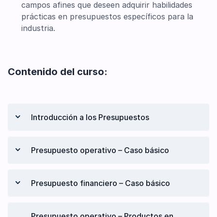
campos afines que deseen adquirir habilidades
prácticas en presupuestos específicos para la
industria.
Contenido del curso:
Introducción a los Presupuestos
¿Qué son los Presupuestos?
Presupuesto operativo – Caso básico
Finalidad y ventajas de los presupuestos
Presupuestos y gestión estratégica
Presupuestos de ventas
Presupuesto financiero – Caso básico
Presupuesto maestro
Presupuestos de consumo y de compras
Caso aplicativo: empresa industrial con un
Presupuestos de caja
solo producto
Presupuesto operativo – Productos en