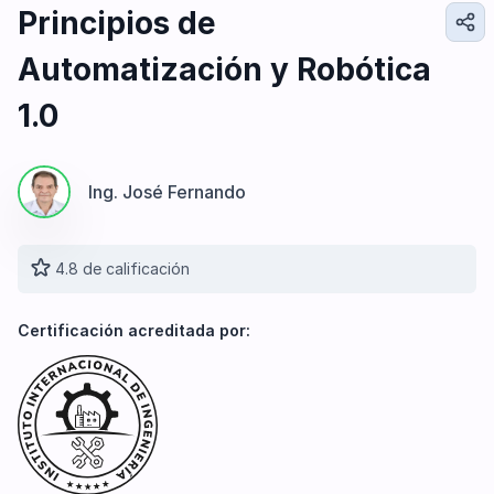
Diseño e Ingeniería
Principios de
Gestión Industrial
Automatización y Robótica
Ingeniería de Procesos
Desarrollo Profesional
1.0
Ingeniería Civil
Ing. José Fernando
4.8 de calificación
Certificación acreditada por: