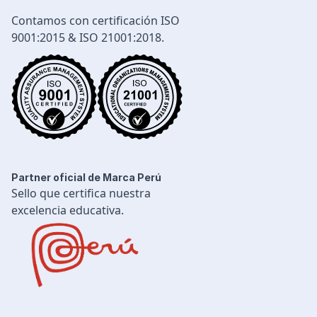
Diseño e Ingeniería
Contamos con certificación ISO
Gestión Industrial
9001:2015 & ISO 21001:2018.
Ingeniería de Procesos
Desarrollo Profesional
Ingeniería Civil
Partner oficial de Marca Perú
Sello que certifica nuestra
excelencia educativa.