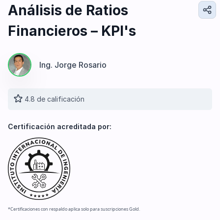
Diseño e Ingeniería
Análisis de Ratios
Gestión Industrial
Financieros – KPI's
Ingeniería de Procesos
Desarrollo Profesional
Ingeniería Civil
Ing. Jorge Rosario
4.8 de calificación
Certificación acreditada por:
*Certificaciones con respaldo aplica solo para suscripciones Gold.