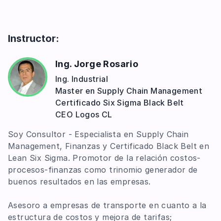
manejo de obligaciones a largo plazo
Método DUPONT detallado
Estructura y componentes del EBITDA
Mapa de KPI's financieros
Instructor:
Ing. Jorge Rosario
Ing. Industrial
Master en Supply Chain Management
Certificado Six Sigma Black Belt
CEO Logos CL
Soy Consultor - Especialista en Supply Chain
Management, Finanzas y Certificado Black Belt en
Lean Six Sigma. Promotor de la relación costos-
procesos-finanzas como trinomio generador de
buenos resultados en las empresas.
Asesoro a empresas de transporte en cuanto a la
estructura de costos y mejora de tarifas;