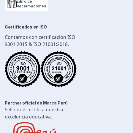
Políticas de privacidad
Libro de
Cadena de Suministro
Reclamaciones
Logística y Transporte
Seguridad Industrial
Certificados en ISO
Diseño e Ingeniería
Contamos con certificación ISO
Gestión Industrial
9001:2015 & ISO 21001:2018.
Ingeniería de Procesos
Desarrollo Profesional
Ingeniería Civil
Partner oficial de Marca Perú
Sello que certifica nuestra
excelencia educativa.