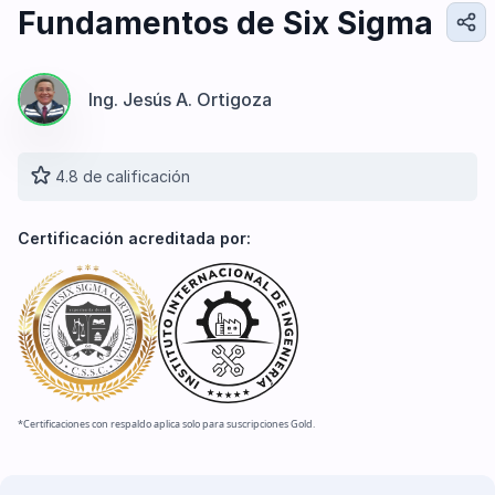
Diseño e Ingeniería
Fundamentos de Six Sigma
Gestión Industrial
Ingeniería de Procesos
Ing. Jesús A. Ortigoza
Desarrollo Profesional
Ingeniería Civil
4.8 de calificación
Certificación acreditada por:
*Certificaciones con respaldo aplica solo para suscripciones Gold.