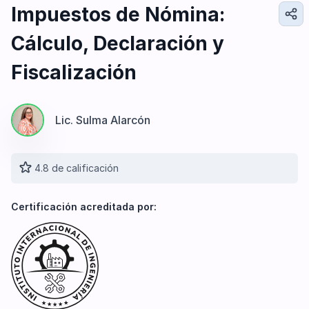
Diseño e Ingeniería
Impuestos de Nómina:
Gestión Industrial
Cálculo, Declaración y
Ingeniería de Procesos
Desarrollo Profesional
Fiscalización
Ingeniería Civil
Lic. Sulma Alarcón
4.8 de calificación
Certificación acreditada por: