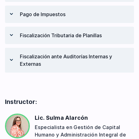
Mapa General de los Impuestos de
Documentación y Respaldo
Retención y Declaración
Nómina
Pago de Impuestos
Declaración y Plazos
Documentación y Respaldo
Pago de Impuestos
Fiscalización Tributaria de Planillas
Documentación y Comprobantes
Registro y Seguridad Documental
Fiscalización Tributaria de Planillas
Fiscalización ante Auditorías Internas y
Qué hacer ante un aviso de Auditoría o
Externas
Fiscalización
Qué hacer ante Fiscalizaciones Sorpresa
Fiscalización ante Auditorías Internas y
Externas
Auditoría Externa
Instructor:
Relación con la Fiscalización Estatal
Lic. Sulma Alarcón
Especialista en Gestión de Capital
Humano y Administración Integral de