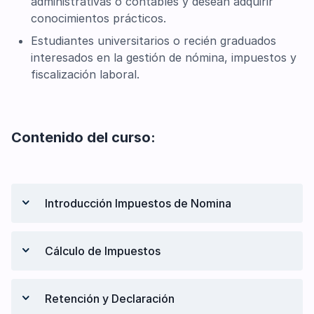
administrativas o contables y desean adquirir
conocimientos prácticos.
Estudiantes universitarios o recién graduados
interesados en la gestión de nómina, impuestos y
fiscalización laboral.
Contenido del curso:
Introducción Impuestos de Nomina
Presentación del instructor
Cálculo de Impuestos
Introducción Impuestos de Nómina
Responsabilidad del Patrono y del
Cálculo de Impuestos
Trabajador
Retención y Declaración
Procedimiento de Cálculo