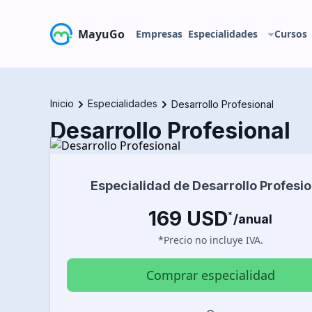
MayuGo
Empresas
Especialidades
Cursos
Inicio
Especialidades
Desarrollo Profesional
Desarrollo Profesional
Desarrolla las habilidades esenciales que te permi
con esta especialidad aprenderas temas clave co
Especialidad de Desarrollo Profesio
transformación de datos con Power Query, busine
169 USD
*
Excel para la administración de negocios. A trav
/anual
avanzadas, mejorarás tus competencias en análisi
*Precio no incluye
IVA
.
y gestión efectiva de proyectos. Con certificació
enfrentar los desafíos del mercado laboral y apo
Comprar especialidad
organización. Lleva tu desarrollo profesional al si
que las empresas buscan, además por cada curso 