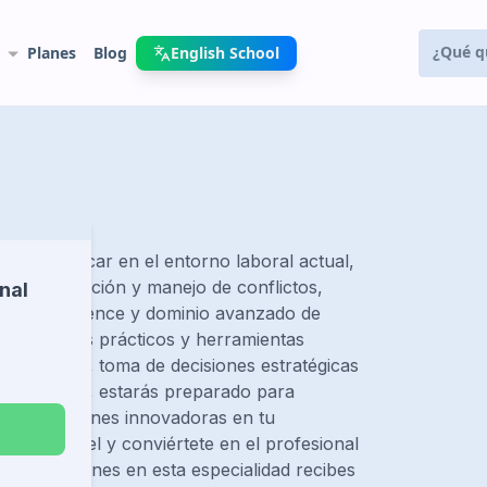
Planes
Blog
English School
tirán destacar en el entorno laboral actual,
mo negociación y manejo de conflictos,
nal
ss intelligence y dominio avanzado de
és de cursos prácticos y herramientas
s de datos, toma de decisiones estratégicas
n acreditada, estarás preparado para
rtar soluciones innovadoras en tu
guiente nivel y conviértete en el profesional
que termines en esta especialidad recibes