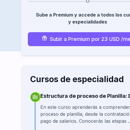
O
un certificado y por completar toda la especialid
Desarrollo profesional.
Sube a Premium y accede a todos los cu
y especialidades
16
cursos
200 horas
Certificado como especialist
*Certificaciones con respaldo aplica solo para suscripciones Gold.
Subir a Premium por 23 USD
Cursos de especialidad
Estructura de proceso de Planilla:
En este curso aprenderás a comprender 
proceso de planilla, desde la contratació
pago de salarios. Conocerás las etapas ..