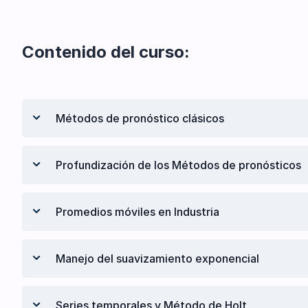
Contenido del curso:
Métodos de pronóstico clásicos
Fundamentos de la planeación de la demanda
Profundización de los Métodos de pronósticos
Motivación de los métodos de pronóstico
Series temporales y el uso del promedio móvil
Suavizamiento exponencial
Promedios móviles en Industria
Promedio móvil ponderado
Métodos de pronósticos f(t)
Modelos causales y regresión lineal
Uso del promedio móvil simple
Manejo del suavizamiento exponencial
Métodos cualitativos
Gráficas y errores del promedio móvil simple
Uso del promedio móvil ponderado
Uso del suavizamiento exponencial
Series temporales y Método de Holt