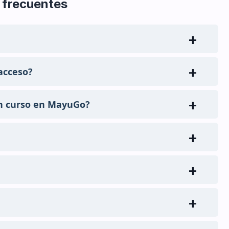
 frecuentes
acceso?
un curso en MayuGo?