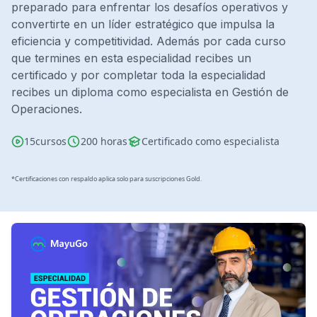
preparado para enfrentar los desafíos operativos y
Diseño e Ingeniería
convertirte en un líder estratégico que impulsa la
Gestión Industrial
eficiencia y competitividad. Además por cada curso
Ingeniería de Procesos
que termines en esta especialidad recibes un
Desarrollo Profesional
certificado y por completar toda la especialidad
Ingeniería Civil
recibes un diploma como especialista en Gestión de
Operaciones.
15
cursos
200 horas
Certificado como especialista
*Certificaciones con respaldo aplica solo para suscripciones Gold.