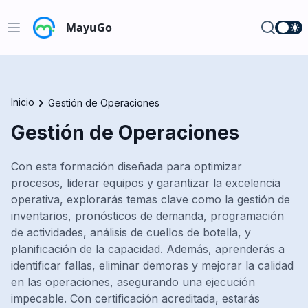
MayuGo
Open main menu
Empresas
Especialidades
Inicio
Gestión de Operaciones
Cursos
Lean Six Sigma
Gestión de Operaciones
Mejora de Procesos
Planes
Cursos en vivo
Analista de costos
Con esta formación diseñada para optimizar
Cursos para empresas
Blog
Ingeniería Financiera
procesos, liderar equipos y garantizar la excelencia
operativa, explorarás temas clave como la gestión de
Cursos pre-grabados
Ingeniería de Calidad
English School
inventarios, pronósticos de demanda, programación
Gestión de Operaciones
Cursos On-Demand
de actividades, análisis de cuellos de botella, y
Iniciar sesión
Ingeniería de Mantenimiento
planificación de la capacidad. Además, aprenderás a
Cadena de Suministro
identificar fallas, eliminar demoras y mejorar la calidad
Logística y Transporte
en las operaciones, asegurando una ejecución
Seguridad Industrial
impecable. Con certificación acreditada, estarás